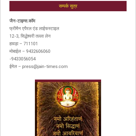
सम्पर्क सुत्र
आदरणीय सुशीला देवी बांठिया (SUSHILA DEVI
BANTHIA) को श्रद्धांजली
जैन-टाइम्स.कॉम
फ्रीमैन एपैरल एंड लाईफस्टाइल
12-3, सिद्धेश्वरी तल्ला लेन
हावड़ा – 711101
मोबाईल – 9432606060
-9433056054
ईमेल – press@jain-times.com
नवकार मंत्र में णमो अरिहंताणं