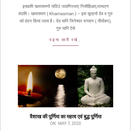
इच्छामि खमासमणो !वंदिउं जावणिज्जाए निसीहिआए,मत्थएण
वंदामि। खमासमण ( Khamasman ) – इस सूत्रसे देव व गुरु
को वंदन किया जाता है। देव यानि जिनेश्वर भगवान ( तीर्थंकर),
गुरु यानि ऐसे
पढ़ना जारी रखे…
वैशाख की पूर्णिमा का महत्व एवं बुद्ध पूर्णिमा
ON:
MAY 7, 2020