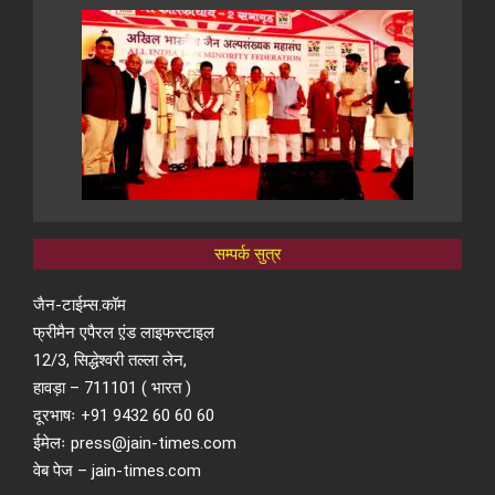
सम्पर्क सुत्र
जैन-टाईम्स.कॉम
फ्रीमैन एपैरल ए़ंड लाइफस्टाइल
12/3, सिद्धेश्वरी तल्ला लेन,
हावड़ा – 711101 ( भारत )
दूरभाषः +91 9432 60 60 60
ईमेलः press@jain-times.com
वेब पेज – jain-times.com