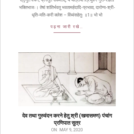
श्रृणुत वचनं, प्रस्तुतं सर्वमेतद्, ये यात्रायां त्रिभुवन गुरो-रार्हता
भक्तिभाजः। तेषां शांतिर्भवतु भवतामर्हदादि-प्रभावा, दारोग्य-श्री-
धृति-मति-करी क्लेश – विंध्वंसहेतुः ॥1॥ भो भो
पढ़ना जारी रखे…
देव तथा गुरुवंदन करने हेतु श्री (खमासमण) पंचांग
प्रणिपात सुत्र
ON:
MAY 9, 2020