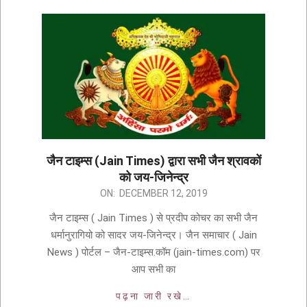
जैन टाइम्स (Jain Times) द्वारा सभी जैन श्रावकों
को जय-जिनेन्द्र
ON:
DECEMBER 12, 2019
जैन टाइम्स ( Jain Times ) से प्रदीप कोचर का सभी जैन
धर्मानुरागियो को सादर जय-जिनेन्द्र। जैन समाचार ( Jain
News ) पोर्टल – जैन-टाइम्स.कॉम (jain-times.com) पर
आप सभी का
पढ़ना जारी रखे…