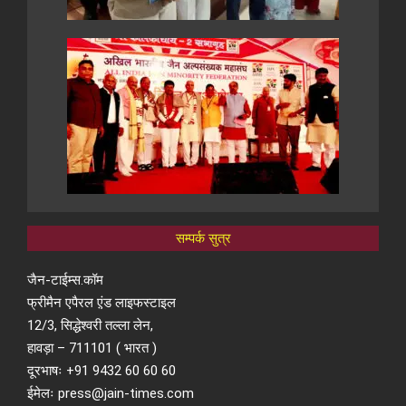
सम्पर्क सुत्र
जैन-टाईम्स.कॉम
फ्रीमैन एपैरल ए़ंड लाइफस्टाइल
12/3, सिद्धेश्वरी तल्ला लेन,
हावड़ा – 711101 ( भारत )
दूरभाषः +91 9432 60 60 60
ईमेलः press@jain-times.com