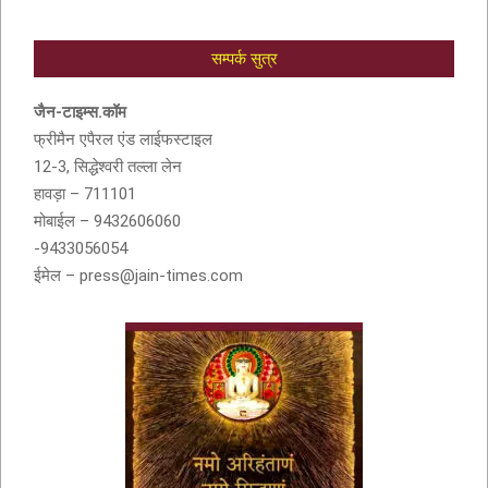
सम्पर्क सुत्र
आदरणीय सुशीला देवी बांठिया (SUSHILA DEVI
BANTHIA) को श्रद्धांजली
जैन-टाइम्स.कॉम
फ्रीमैन एपैरल एंड लाईफस्टाइल
12-3, सिद्धेश्वरी तल्ला लेन
हावड़ा – 711101
मोबाईल – 9432606060
-9433056054
ईमेल – press@jain-times.com