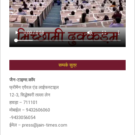
सम्पर्क सुत्र
आदरणीय सुशीला देवी बांठिया (SUSHILA DEVI
BANTHIA) को श्रद्धांजली
जैन-टाइम्स.कॉम
फ्रीमैन एपैरल एंड लाईफस्टाइल
12-3, सिद्धेश्वरी तल्ला लेन
हावड़ा – 711101
मोबाईल – 9432606060
-9433056054
ईमेल – press@jain-times.com