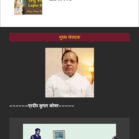
मुख्य संपादक
~~~~~~प्रदीप कुमार कोचर~~~~~