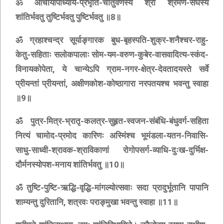
ॐ आचार्योपाध्याय-प्रभृति-चातुर्वर्णस्यं श्री श्रमण-संघस्य
शांतिर्भवतु तुष्टिर्भवतु पुष्टिर्भवतु ॥8॥
ॐ ग्रहाश्चन्द्र सूर्याङ्गारक बुध-बृहस्पति-शुक्र-शनैश्चर-राहु-
केतु-सहिताः सलोकपालाः सोम-यम-वरुण-कुबेर-वासवादित्य-स्कंद-
विनायकोपेता, ये चान्येऽपि ग्राम-नगर-क्षेत्र-देवतादयस्ते सर्वे
प्रीयन्तां प्रीयन्तां, अक्षीणकोश-कोष्ठागारा नरपतयश्च भवन्तु स्वाहा
॥9॥
ॐ पुत्र-मित्र-भ्रातृ-कलत्र-सुहृत-स्वजन-संबंधि-बंधुवर्ग-सहिता
नित्यं चामोद-प्रमोद कारिणः अस्मिंश्च भूमंडला-यतन-निवासि-
साधु-साध्वी-श्रावक-श्राविकाणां रोगोपसर्ग-व्याधि-दुःख-दुर्भिक्ष-
दौर्मनस्योपश-मनाय शांतिर्भवतु ॥10॥
ॐ तुष्टि-पुष्टि-ऋद्धि-वृद्धि-मांगल्योत्सवाः सदा प्रादुर्भूतानि पापानि
शाम्यन्तु दुरितानि, शत्रवः पराङ्मुखा भवन्तु स्वाहा ॥11॥