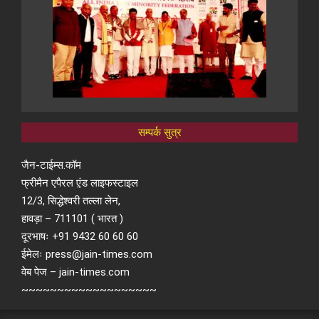
सम्पर्क सुत्र
जैन-टाईम्स.कॉम
फ्रीमैन एपैरल ए़ंड लाइफस्टाइल
12/3, सिद्धेश्वरी तल्ला लेन,
हावड़ा – 711101 ( भारत )
दूरभाषः +91 9432 60 60 60
ईमेलः press@jain-times.com
वेब पेज – jain-times.com
~~~~~~~~~~~~~~~~~~~