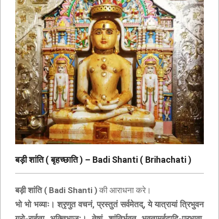
बड़ी शांति ( बृहच्छाति ) – Badi Shanti ( Brihachati )
बड़ी शांति ( Badi Shanti )
की आराधना करे।
भो भो भव्याः। श्रृणुत वचनं, प्रस्तुतं सर्वमेतद्, ये यात्रायां त्रिभुवन
गुरो-रार्हता भक्तिभाजः। तेषां शांतिर्भवतु भवतामर्हदादि-प्रभावा,