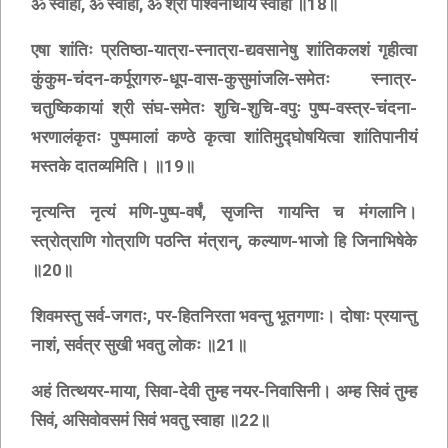
ॐ स्वाहा, ॐ स्वाहा, ॐ श्री पार्श्वनाथाय स्वाहा ॥18॥
एषा शांतिः प्रतिष्ठा-यात्रा-स्नात्रा-द्यवसानेषु शांतिकलशं गृहीत्वा
कुंकुम-चंदन-कर्पूरागरु-धूप-वास-कुसुमांजलि-समेतः स्नात्र-
चतुष्किकायां श्री संघ-समेतः शुचि-शुचि-वपुः पुष्प-वस्त्र-चंदना-
भरणालंकृतः पुष्पमालां कण्ठे कृत्वा शांतिमुद्घोषयित्वा शांतिपानीयं
मस्तके दातव्यमिति। ॥19॥
नृत्यन्ति नृत्यं मणि-पुष्प-वर्षं, सृजन्ति गायन्ति च मंगलानि।
स्त्रोत्राणि गोत्राणि पठन्ति मंत्रान्‌, कल्याण-भाजो हि जिनाभिषेके
॥20॥
शिवमस्तु सर्व-जगतः, पर-हितनिरता भवन्तु भूतगणाः। दोषाः प्रयान्तु
नाशं, सर्वत्र सुखी भवतु लोकः ॥21॥
अहं तित्थयर-माया, सिवा-देवी तुम्ह नयर-निवासिनी। अम्ह सिवं तुम्ह
सिवं, असिवोवसमं सिवं भवतु स्वाहा ॥22॥