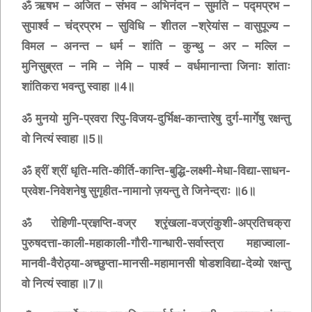
ॐ ऋषभ – अजित – संभव – अभिनंदन – सुमति – पद्मप्रभ –
सुपार्श्व – चंद्रप्रभ – सुविधि – शीतल –श्रेयांस – वासुपूज्य –
विमल – अनन्त – धर्म – शांति – कुन्थु – अर – मल्लि –
मुनिसुब्रत – नमि – नेमि – पार्श्व – वर्धमानान्ता जिनाः शांताः
शांतिकरा भवन्तु स्वाहा ॥4॥
ॐ मुनयो मुनि-प्रवरा रिपु-विजय-दुर्भिक्ष-कान्तारेषु दुर्ग-मार्गेषु रक्षन्तु
वो नित्यं स्वाहा ॥5॥
ॐ ह्रीं श्रीं धृति-मति-कीर्ति-कान्ति-बुद्धि-लक्ष्मी-मेधा-विद्या-साधन-
प्रवेश-निवेशनेषु सुगृहीत-नामानो ज़यन्तु ते जिनेन्द्राः ॥6॥
ॐ रोहिणी-प्रज्ञप्ति-वज्र श्रृंखला-वज्रांकुशी-अप्रतिचक्रा
पुरुषदत्ता-काली-महाकाली-गौरी-गान्धारी-सर्वास्त्रा महाज्वाला-
मानवी-वैरोठ्या-अच्छुप्ता-मानसी-महामानसी षोडशविद्या-देव्यो रक्षन्तु
वो नित्यं स्वाहा ॥7॥