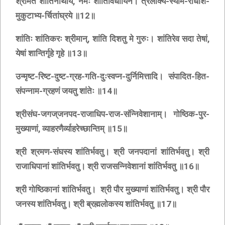
श्रीमते शांतिनाथाय, नमः शांतिविधायिने। त्रैलोक्य-स्याम-राधीश-
मुकुटाभ्य-र्चितांघ्रये ॥12॥
शांतिः शांतिकरः श्रीमान्‌, शांति दिशतु मे गुरुः। शांतिरेव सदा तेषां,
येषां शान्तिर्गृहे गृहे ॥13॥
उन्मृष्ट-रिष्ट-दुष्ट-ग्रह-गति-दुःस्वप्न-दुर्निमित्तादि। संपादित-हित-
संपन्नाम-ग्रहणं जयतु शांतेः ॥14॥
श्रीसंघ-जगज्‌जनपद-राजाधिप-राज-संन्निवेशानाम्‌। गोष्ठिक-पुर-
मुख्याणां, व्याहरणैर्व्याहरेच्छान्तिम्‌ ॥15॥
श्री श्रमण-संघस्य शांतिर्भवतु। श्री जनपदानां शांतिर्भवतु। श्री
राजाधिपानां शांतिर्भवतु। श्री राजसन्निवेशानां शांतिर्भवतु ॥16॥
श्री गोष्ठिकानां शांतिर्भवतु। श्री पौर मुख्याणां शांतिर्भवतु। श्री पौर
जनस्य शांतिर्भवतु। श्री ब्रह्मलोकस्य शांतिर्भवतु ॥17॥