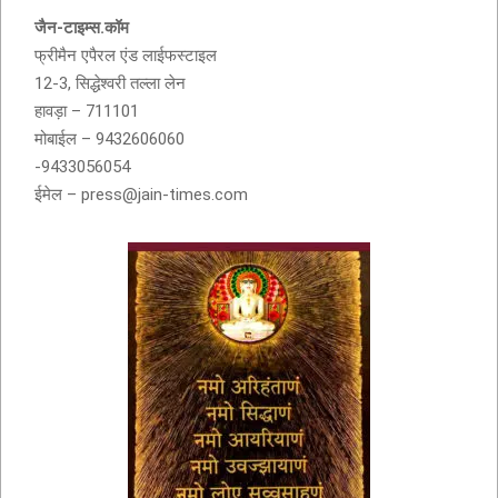
आदरणीय सुशीला देवी बांठिया (SUSHILA DEVI
BANTHIA) को श्रद्धांजली
जैन-टाइम्स.कॉम
फ्रीमैन एपैरल एंड लाईफस्टाइल
12-3, सिद्धेश्वरी तल्ला लेन
हावड़ा – 711101
मोबाईल – 9432606060
-9433056054
ईमेल – press@jain-times.com
नवकार मंत्र में णमो अरिहंताणं