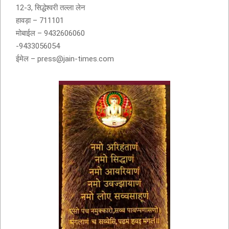
12-3, सिद्धेश्वरी तल्ला लेन
हावड़ा – 711101
मोबाईल – 9432606060
-9433056054
ईमेल – press@jain-times.com
नवकार मंत्र में णमो अरिहंताणं