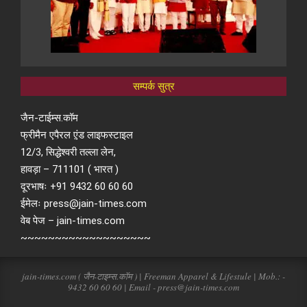
सम्पर्क सुत्र
जैन-टाईम्स.कॉम
फ्रीमैन एपैरल ए़ंड लाइफस्टाइल
12/3, सिद्धेश्वरी तल्ला लेन,
हावड़ा – 711101 ( भारत )
दूरभाषः +91 9432 60 60 60
ईमेलः press@jain-times.com
वेब पेज – jain-times.com
~~~~~~~~~~~~~~~~~~~
jain-times.com ( जैन-टाइम्स.कॉम ) | Freeman Apparel & Lifestule | Mob.: -
9432 60 60 60 | Email - press@jain-times.com