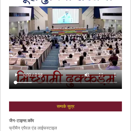
सम्पर्क सुत्र
आदरणीय सुशीला देवी बांठिया (SUSHILA DEVI
BANTHIA) को श्रद्धांजली
जैन-टाइम्स.कॉम
फ्रीमैन एपैरल एंड लाईफस्टाइल