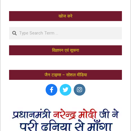
खोज करे
विज्ञापन एवं सूचना
जैन टाइम्स – सोशल मीडिया
भक्तामर स्तोत्र – BHAKTAMAR STOTRA –
आचार्य मानतुंगसूरि द्वारा