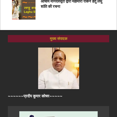
आचार्य मानदेवसूरी द्वारा महामारी रोकने हेतु लघु
शांति की रचना
मुख्य संपादक
~~~~~~प्रदीप कुमार कोचर~~~~~