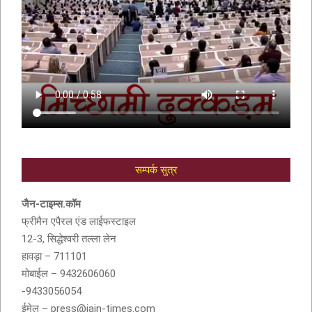
सम्पर्क सुत्र
आदरणीय सुशीला देवी बांठिया (SUSHILA DEVI
BANTHIA) को श्रद्धांजली
जैन-टाइम्स.कॉम
फ्रीमैन एपैरल एंड लाईफस्टाइल
12-3, सिद्धेश्वरी तल्ला लेन
हावड़ा – 711101
मोबाईल – 9432606060
-9433056054
ईमेल – press@jain-times.com