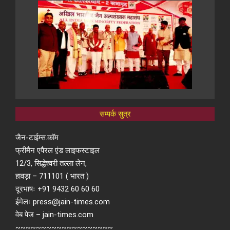
सम्पर्क सुत्र
जैन-टाईम्स.कॉम
फ्रीमैन एपैरल ए़ंड लाइफस्टाइल
12/3, सिद्धेश्वरी तल्ला लेन,
हावड़ा – 711101 ( भारत )
दूरभाषः +91 9432 60 60 60
ईमेलः press@jain-times.com
वेब पेज – jain-times.com
~~~~~~~~~~~~~~~~~~~