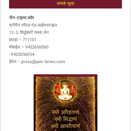
सम्पर्क सुत्र
आदरणीय सुशीला देवी बांठिया (SUSHILA DEVI
BANTHIA) को श्रद्धांजली
जैन-टाइम्स.कॉम
फ्रीमैन एपैरल एंड लाईफस्टाइल
12-3, सिद्धेश्वरी तल्ला लेन
हावड़ा – 711101
मोबाईल – 9432606060
-9433056054
ईमेल – press@jain-times.com
नवकार मंत्र में णमो अरिहंताणं