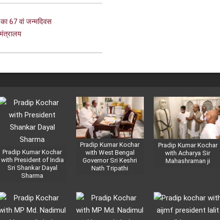
 का 67 वां जन्मदिवस
मंत्रालय
Pradip Kumar Kochar
Pradip Kumar Kochar
Pradip Kumar Kochar
with West Bengal
with Acharya Sir
with President of India
Governor Sri Keshri
Mahashraman ji
Sri Shankar Dayal
Nath Tripathi
Sharma