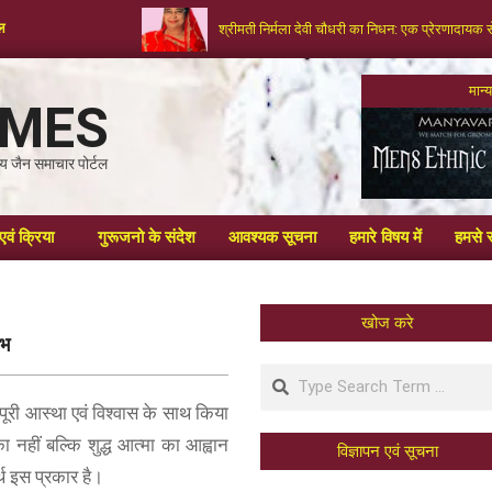
टल
श्रीमती निर्मला देवी चौधरी का निधन: एक प्रेरणादायक 
मान
IMES
्रीय जैन समाचार पोर्टल
एवं क्रिया
गुरूजनो के संदेश
आवश्यक सूचना
हमारे विषय में
हमसे स
खोज करे
ाभ
ा पूरी आस्था एवं विश्वास के साथ किया
का नहीं बल्कि शुद्ध आत्मा का आह्वान
विज्ञापन एवं सूचना
्थ इस प्रकार है।