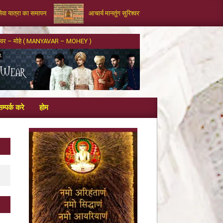
सेवा यात्रा का समापन
आचार्य मानतुंग सुरिश्वरजी द्वारा रचित भक्तामर का आलौकिक 
्यवर – मोहे ( MANYAVAR – MOHEY )
म्पर्क करे
होम