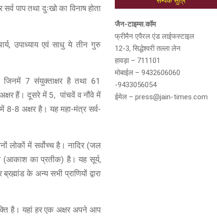
सम्पर्क सुत्र
र सर्व पाप तथा दुःखो का विनाष होता
जैन-टाइम्स.कॉम
फ्रीमैन एपैरल एंड लाईफस्टाइल
्य, उपाध्याय एवं साधु ये तीन गुरु
12-3, सिद्धेश्वरी तल्ला लेन
हावड़ा – 711101
मोबाईल – 9432606060
िनमें 7 संयुक्ताक्षर है तथा 61
-9433056054
षर हैं। दूसरे में 5, पांचवें व नौंवे में
ईमेल – press@jain-times.com
ें 8-8 अक्षर है। यह महा-मंत्र सर्व-
ों लोकों में सर्वोच्च है। नादिर (जल
थ (आकाश का प्रतीक) है। यह सूर्य,
 ब्रह्मांड के अन्य सभी प्राणियों द्वारा
 शक्ति है। यहां हर एक अक्षर अपने आप