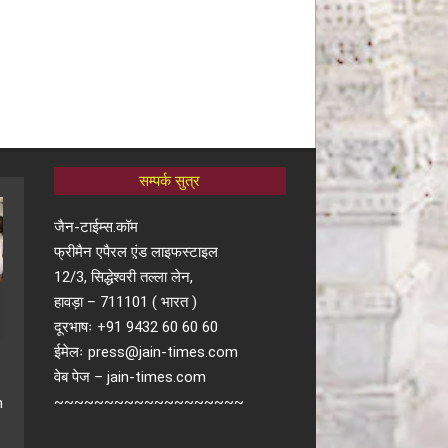
सम्पर्क सुत्र
जैन-टाईम्स.कॉम
फ्रीमैन एपैरल ए़ंड लाइफस्टाइल
12/3, सिद्धेश्वरी तल्ला लेन,
हावड़ा – 711101 ( भारत )
दूरभाषः +91 9432 60 60 60
ईमेलः press@jain-times.com
वेब पेज – jain-times.com
~~~~~~~~~~~~~~~~~~~