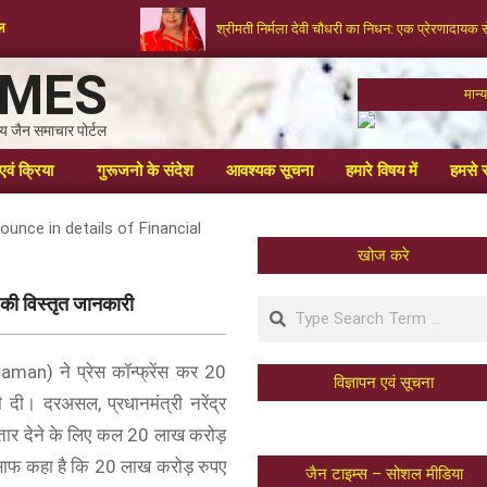
टल
श्रीमती निर्मला देवी चौधरी का निधन: एक प्रेरणादायक 
IMES
मान
्रीय जैन समाचार पोर्टल
एवं क्रिया
गुरूजनो के संदेश
आवश्यक सूचना
हमारे विषय में
हमसे स
खोज करे
ेज की विस्तृत जानकारी
raman) ने प्रेस कॉन्फ्रेंस कर 20
विज्ञापन एवं सूचना
 दी। दरअसल, प्रधानमंत्री नरेंद्र
फ्तार देने के लिए कल 20 लाख करोड़
 साफ कहा है कि 20 लाख करोड़ रुपए
जैन टाइम्स – सोशल मीडिया