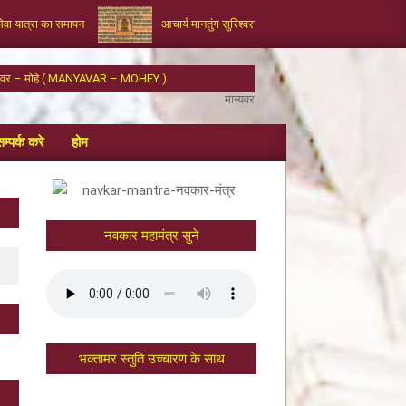
सेवा यात्रा का समापन
आचार्य मानतुंग सुरिश्वरजी द्वारा रचित भक्तामर का आलौकिक 
्यवर – मोहे ( MANYAVAR – MOHEY )
म्पर्क करे
होम
नवकार महामंत्र सुने
भक्तामर स्तुति उच्चारण के साथ