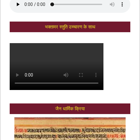
स्किल इंडिया मिशन के तहत 96,000 से अधिक
लोगों को योग प्रशिक्षण
भक्तामर स्तुति उच्चारण के साथ
जैन धार्मिक क्रिया