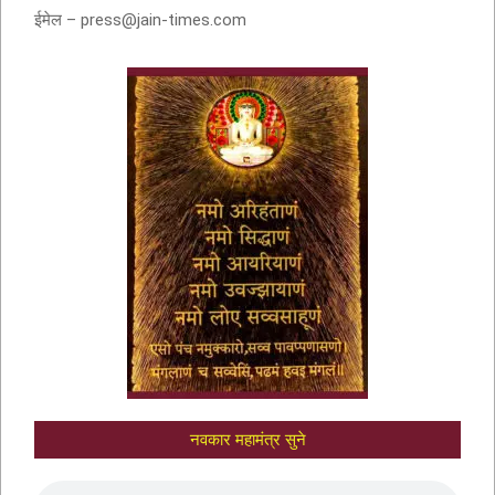
ईमेल – press@jain-times.com
नवकार मंत्र में णमो अरिहंताणं
नवकार महामंत्र सुने