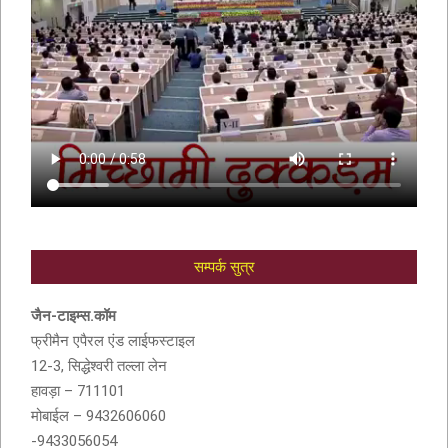
सम्पर्क सुत्र
आदरणीय सुशीला देवी बांठिया (SUSHILA DEVI
BANTHIA) को श्रद्धांजली
जैन-टाइम्स.कॉम
फ्रीमैन एपैरल एंड लाईफस्टाइल
12-3, सिद्धेश्वरी तल्ला लेन
हावड़ा – 711101
मोबाईल – 9432606060
-9433056054