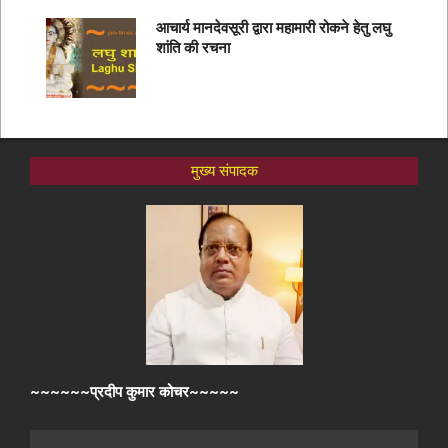
आचार्य मानदेवसूरी द्वारा महामारी रोकने हेतु लघु
शांति की रचना
मुख्य संपादक
~~~~~~प्रदीप कुमार कोचर~~~~~