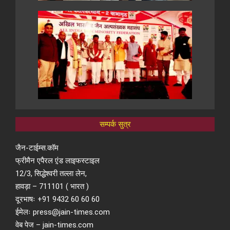
सम्पर्क सुत्र
जैन-टाईम्स.कॉम
फ्रीमैन एपैरल ए़ंड लाइफस्टाइल
12/3, सिद्धेश्वरी तल्ला लेन,
हावड़ा – 711101 ( भारत )
दूरभाषः +91 9432 60 60 60
ईमेलः press@jain-times.com
वेब पेज – jain-times.com