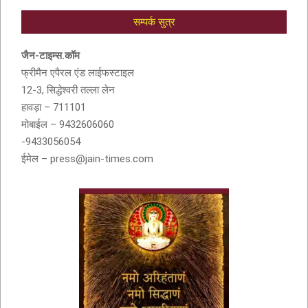
सम्पर्क सुत्र
आदरणीय सुशीला देवी बांठिया (SUSHILA DEVI
BANTHIA) को श्रद्धांजली
जैन-टाइम्स.कॉम
फ्रीमैन एपैरल एंड लाईफस्टाइल
12-3, सिद्धेश्वरी तल्ला लेन
हावड़ा – 711101
मोबाईल – 9432606060
-9433056054
ईमेल – press@jain-times.com
नवकार मंत्र में णमो अरिहंताणं