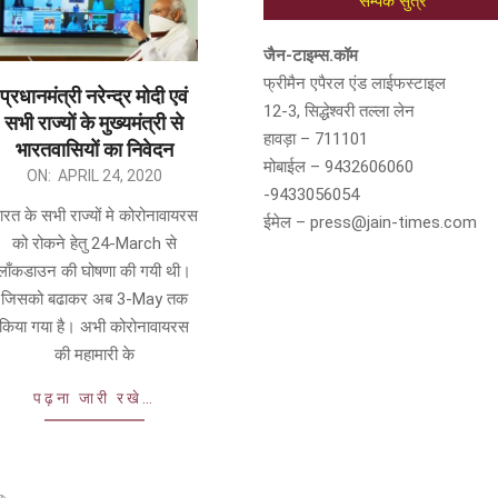
सम्पर्क सुत्र
जैन-टाइम्स.कॉम
फ्रीमैन एपैरल एंड लाईफस्टाइल
प्रधानमंत्री नरेन्द्र मोदी एवं
12-3, सिद्धेश्वरी तल्ला लेन
सभी राज्यों के मुख्यमंत्री से
हावड़ा – 711101
भारतवासियों का निवेदन
मोबाईल – 9432606060
ON:
APRIL 24, 2020
-9433056054
ारत के सभी राज्यों मे कोरोनावायरस
ईमेल – press@jain-times.com
को रोकने हेतु 24-March से
लाँकडाउन की घोषणा की गयी थी।
जिसको बढाकर अब 3-May तक
किया गया है। अभी कोरोनावायरस
की महामारी के
पढ़ना जारी रखे…