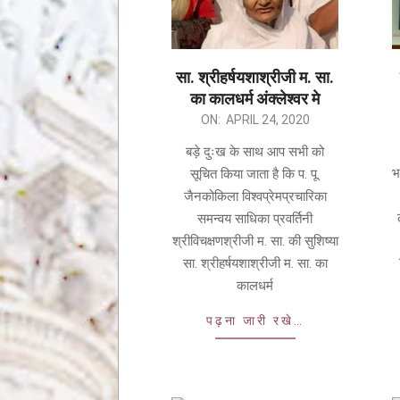
मंत्र में णमो अरिहंताणं
सा. श्रीहर्षयशाश्रीजी म. सा.
का कालधर्म अंक्लेश्वर मे
 इंडिया मिशन के तहत 96,000 से अधिक लोगों को योग
ON:
APRIL 24, 2020
्षण
बड़े दुःख के साथ आप सभी को
भ
सूचित किया जाता है कि प. पू.
जैनकोकिला विश्वप्रेमप्रचारिका
समन्वय साधिका प्रवर्तिनी
श्रीविचक्षणश्रीजी म. सा. की सुशिष्या
सा. श्रीहर्षयशाश्रीजी म. सा. का
कालधर्म
पढ़ना जारी रखे…