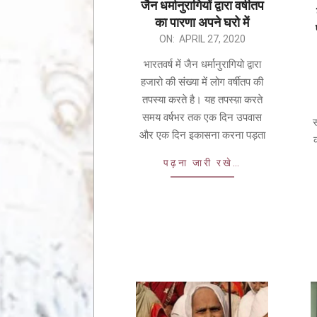
जैन धर्मानुरागियों द्वारा वर्षीतप
ामर स्तोत्र – BHAKTAMAR STOTRA – आचार्य
का पारणा अपने घरो में
सूरि द्वारा
ON:
APRIL 27, 2020
भारतवर्ष में जैन धर्मानुरागियो द्वारा
हजारो की संख्या में लोग वर्षीतप की
तपस्या करते है। यह तपस्य़ा करते
समय वर्षभर तक एक दिन उपवास
स
और एक दिन इकासना करना पड़ता
क
पढ़ना जारी रखे…
य सुशीला देवी बांठिया (SUSHILA DEVI BANTHIA)
द्धांजली