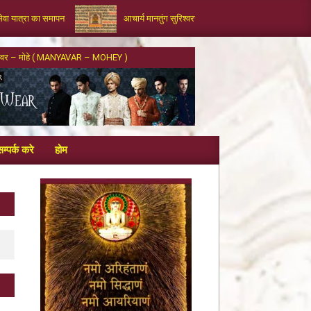
सेवा यात्रा का समापन
आचार्य मानतुंग सुरिश्वरजी द्वारा रचित भक्तामर का आलौकिक 
्यवर – मोहे ( MANYAVAR – MOHEY )
म्पर्क करे
होम