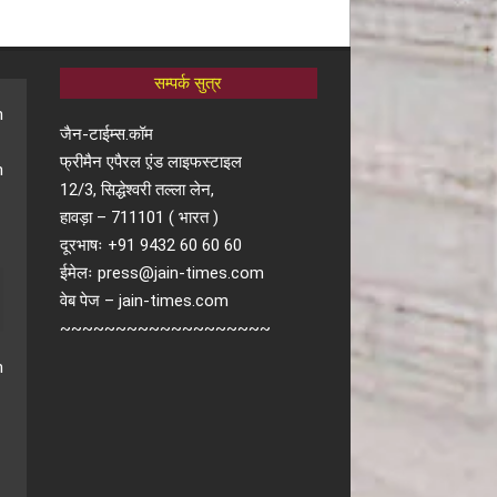
सम्पर्क सुत्र
जैन-टाईम्स.कॉम
फ्रीमैन एपैरल ए़ंड लाइफस्टाइल
12/3, सिद्धेश्वरी तल्ला लेन,
हावड़ा – 711101 ( भारत )
दूरभाषः +91 9432 60 60 60
ईमेलः press@jain-times.com
वेब पेज – jain-times.com
~~~~~~~~~~~~~~~~~~~