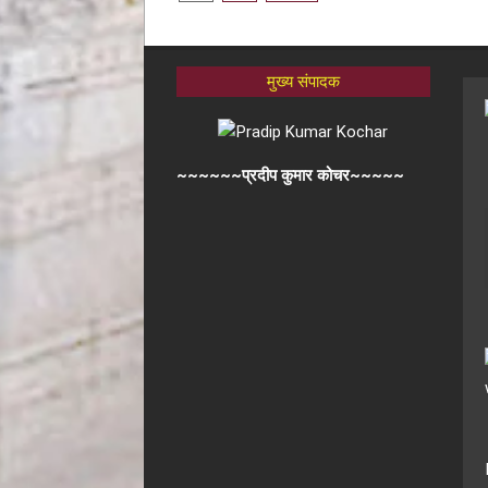
मुख्य संपादक
~~~~~~प्रदीप कुमार कोचर~~~~~