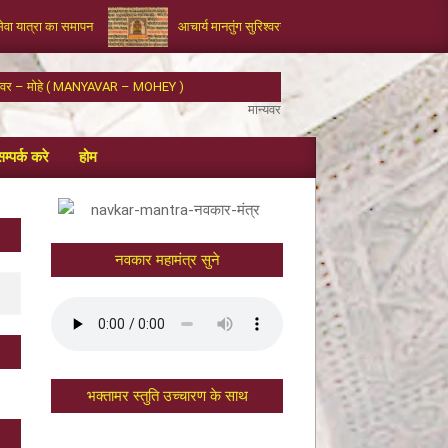
सेवा यात्रा का समापन
आचार्य मानतुंग सुरिश्वरजी द्वारा रचित भक्तामर का आलौकिक 
्यवर – मोहे ( MANYAVAR – MOHEY )
म्पर्क करे
होम
नवकार महामंत्र सुने
भक्तामर स्तुति उच्चारण के साथ