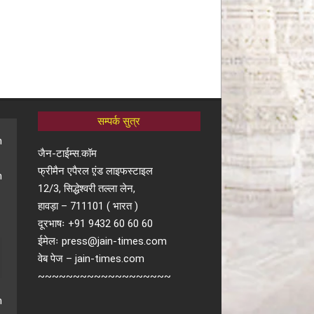
सम्पर्क सुत्र
जैन-टाईम्स.कॉम
फ्रीमैन एपैरल ए़ंड लाइफस्टाइल
12/3, सिद्धेश्वरी तल्ला लेन,
हावड़ा – 711101 ( भारत )
दूरभाषः +91 9432 60 60 60
ईमेलः press@jain-times.com
वेब पेज – jain-times.com
~~~~~~~~~~~~~~~~~~~