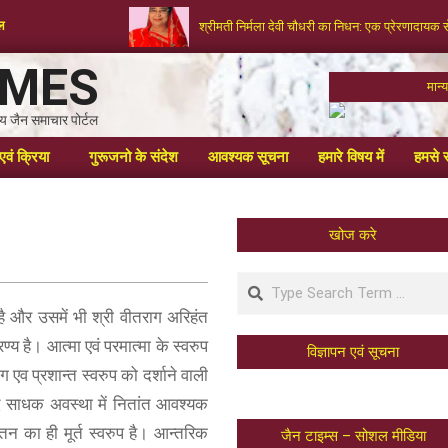
टल
श्रीमती निर्मला देवी चौधरी का निधन: एक प्रेरणादायक 
IMES
मान
्रीय जैन समाचार पोर्टल
एवं क्रिया
गुरूजनो के संदेश
आवश्यक सूचना
हमारे विषय में
हमसे स
खोज करे
ं है और उसमें भी श्री वीतराग अरिहंत
ण्य है। आत्मा एवं परमात्मा के स्वरुप
विज्ञापन एवं सूचना
 एव प्रशान्त स्वरुप को दर्शाने वाली
दि साधक अवस्था में नितांत आवश्यक
्तन का ही मूर्त स्वरुप है। आन्तरिक
जैन टाइम्स – सोशल मीडिया