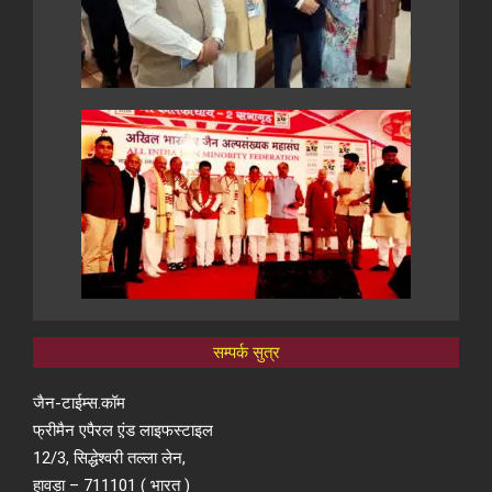
सम्पर्क सुत्र
जैन-टाईम्स.कॉम
फ्रीमैन एपैरल ए़ंड लाइफस्टाइल
12/3, सिद्धेश्वरी तल्ला लेन,
हावड़ा – 711101 ( भारत )