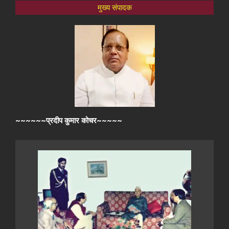
मुख्य संपादक
~~~~~~प्रदीप कुमार कोचर~~~~~