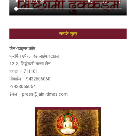
सम्पर्क सुत्र
आदरणीय सुशीला देवी बांठिया (SUSHILA DEVI
BANTHIA) को श्रद्धांजली
जैन-टाइम्स.कॉम
फ्रीमैन एपैरल एंड लाईफस्टाइल
12-3, सिद्धेश्वरी तल्ला लेन
हावड़ा – 711101
मोबाईल – 9432606060
-9433056054
ईमेल – press@jain-times.com