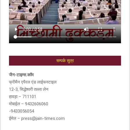
सम्पर्क सुत्र
आदरणीय सुशीला देवी बांठिया (SUSHILA DEVI
BANTHIA) को श्रद्धांजली
जैन-टाइम्स.कॉम
फ्रीमैन एपैरल एंड लाईफस्टाइल
12-3, सिद्धेश्वरी तल्ला लेन
हावड़ा – 711101
मोबाईल – 9432606060
-9433056054
ईमेल – press@jain-times.com