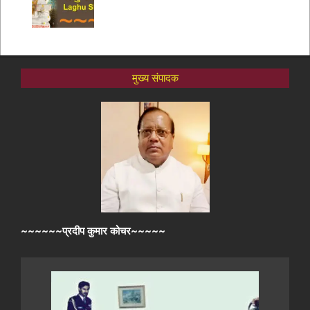
मुख्य संपादक
~~~~~~प्रदीप कुमार कोचर~~~~~